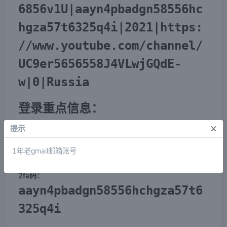
6856v1U|aayn4pbadgn58556hc
hgza57t6325q4i|2021|https:
//www.youtube.com/channel/
UC9er5656558J4VLwjGQdE-
w|0|Russia
登录重点信息：
×
提示
账号：okuijkjh655@gmail.com
1年老gmail邮箱账号
U4lw6856v1U
密码：
2fa码：
aayn4pbadgn58556hchgza57t6
325q4i