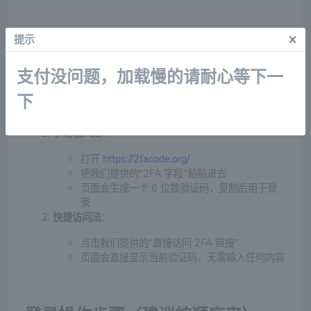
×
提示
如何获取 2FA 验证码？
这个账号启用了两步验证（2FA），登录时会要求你输入一个
支付没问题，加载慢的请耐心等下一
6 位数的验证码。
下
你可以通过以下两种方式获取这个验证码：
手动输入法
：
打开
https://2facode.org/
把我们提供的“2FA 字段”粘贴进去
页面会生成一个 6 位数验证码，复制后用于登
录
快捷访问法
：
点击我们提供的“直接访问 2FA 链接”
页面会直接显示当前验证码，无需输入任何内容