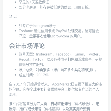
罕见的7天退款保证
部分老房源可能存在被低估的优惠，现价五折。
缺点：
只专注于Instagram账号
Toofame 通过信用卡或 PayPal 处理交易，这可能会
吓退一些更喜欢使用
Escrow.com 的用户。
会计市场评论
账号类型：Instagram、Facebook、Gmail、Twitter、
Reddit、TikTok，以及各种电子邮件和游戏账号。另提
供账号推广服务。
账户总数：种类繁多（账户涵盖多个类别和级别）。
成立时间：2017年
自 2017 年开始运营以来， AccsMarket
已占据了相当大的市
场份额。它在全球主要社交媒体平台上提供极其广泛的个人
资料。
该平台将销售分为四大类：
自动注册账号
（价格最低）、
老
账号
、
推广/成长账号
（价格最高）以及
真实用户资料