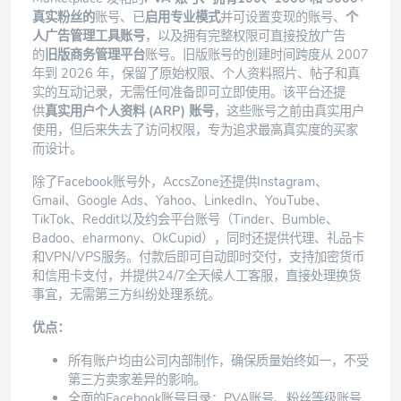
真实粉丝的
账号、已
启用专业模式
并可设置变现的账号、
个
人广告管理工具账号
，以及拥有完整权限可直接投放广告
的
旧版商务管理平台
账号。旧版账号的创建时间跨度从 2007
年到 2026 年，保留了原始权限、个人资料照片、帖子和真
实的互动记录，无需任何准备即可立即使用。该平台还提
供
真实用户个人资料 (ARP) 账号
，这些账号之前由真实用户
使用，但后来失去了访问权限，专为追求最高真实度的买家
而设计。
除了Facebook账号外，AccsZone还提供Instagram、
Gmail、Google Ads、Yahoo、LinkedIn、YouTube、
TikTok、Reddit以及约会平台账号（Tinder、Bumble、
Badoo、eharmony、OkCupid），同时还提供代理、礼品卡
和VPN/VPS服务。付款后即可自动即时交付，支持加密货币
和信用卡支付，并提供24/7全天候人工客服，直接处理换货
事宜，无需第三方纠纷处理系统。
优点：
所有账户均由公司内部制作，确保质量始终如一，不受
第三方卖家差异的影响。
全面的Facebook账号目录：PVA账号、粉丝等级账号